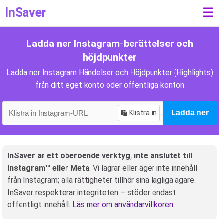
InSaver
☰
Ladda ner Instagram-berättelser och
höjdpunkter
Ladda ner Instagram Händelser och Höjdpunkter (Highlights)
från ditt eget konto oder offentliga konton
Klistra in
Ladda ner
InSaver är ett oberoende verktyg, inte anslutet till
Instagram™ eller Meta
. Vi lagrar eller äger inte innehåll
från Instagram; alla rättigheter tillhör sina lagliga ägare.
InSaver respekterar integriteten – stöder endast
offentligt innehåll.
Läs mer om användarvillkoren