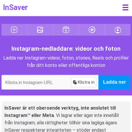
InSaver
☰
Instagram-nedladdare: videor och foton
Ladda ner Instagram-videor, foton, stories, Reels och profiler
från ditt konto eller offentliga konton
Klistra in
Ladda ner
InSaver är ett oberoende verktyg, inte anslutet till
Instagram™ eller Meta
. Vi lagrar eller äger inte innehåll
från Instagram; alla rättigheter tillhör sina lagliga ägare.
InSaver respekterar integriteten – stöder endast