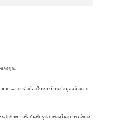
ณ์ของคุณ
hrome → วางลิงก์ลงในช่องป้อนข้อมูลแล้วแตะ
น InSaver เพื่อบันทึกรูปภาพลงในอุปกรณ์ของ