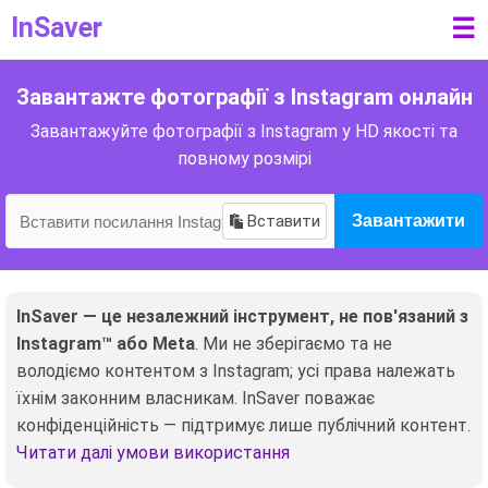
InSaver
☰
Завантажте фотографії з Instagram онлайн
Завантажуйте фотографії з Instagram у HD якості та
повному розмірі
Вставити
Завантажити
InSaver — це незалежний інструмент, не пов'язаний з
Instagram™ або Meta
. Ми не зберігаємо та не
володіємо контентом з Instagram; усі права належать
їхнім законним власникам. InSaver поважає
конфіденційність — підтримує лише публічний контент.
Читати далі умови використання