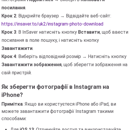
посилання
.
Крок 2
: Відкрийте браузер → Відвідайте веб-сайт:
https://insaver.to/uk2/instagram-photo-download
Крок 3
: В InSaver натисніть кнопку
Вставити
, щоб ввести
посилання в поле пошуку, і натисніть кнопку
Завантажити
.
Крок 4
: Виберіть відповідний розмір → Натисніть кнопку
Завантажити зображення
, щоб зберегти зображення на
свій пристрій.
Як зберегти фотографії в Instagram на
iPhone?
Примітка
: Якщо ви користуєтеся iPhone або iPad, ви
можете завантажити фотографії Instagram такими
способами:
Для
iOS 13
: Отримуйте доступ та використовуйте