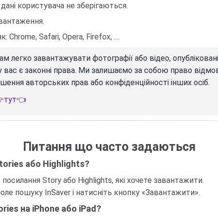
 дані користувача не зберігаються.
вантаження.
hrome, Safari, Opera, Firefox, ....
м легко завантажувати фотографії або відео, опублікован
 у вас є законні права. Ми залишаємо за собою право відмо
шення авторських прав або конфіденційності інших осіб.
тут👈
Питання що часто задаються
ories або Highlights?
 посилання Story або Highlights, які хочете завантажити.
оле пошуку InSaver і натисніть кнопку «Завантажити».
ies на iPhone або iPad?