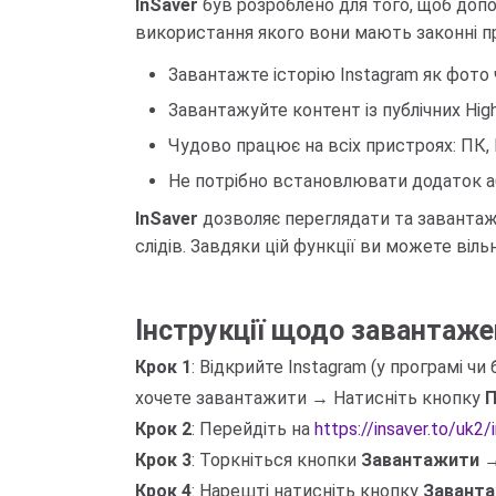
InSaver
був розроблено для того, щоб допо
використання якого вони мають законні пр
Завантажте історію Instagram як фото 
Завантажуйте контент із публічних Highl
Чудово працює на всіх пристроях: ПК, M
Не потрібно встановлювати додаток аб
InSaver
дозволяє переглядати та завантажу
слідів. Завдяки цій функції ви можете віль
Інструкції щодо завантаженн
Крок 1
: Відкрийте Instagram (у програмі ч
хочете завантажити → Натисніть кнопку
П
Крок 2
: Перейдіть на
https://insaver.to/uk2
Крок 3
: Торкніться кнопки
Завантажити
→
Крок 4
: Нарешті натисніть кнопку
Завант