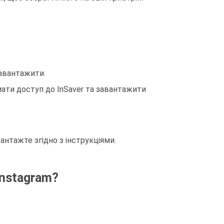
авантажити.
мати доступ до InSaver та завантажити
антажте згідно з інструкціями.
Instagram?