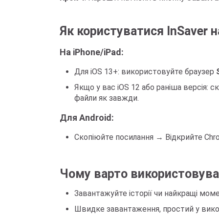
Як користуватися InSaver на
На iPhone/iPad:
Для iOS 13+: використовуйте браузер
Якщо у вас iOS 12 або раніша версія:
файли як завжди.
Для Android:
Скопіюйте посилання → Відкрийте Chrom
Чому варто використовуват
Завантажуйте історії чи найкращі мом
Швидке завантаження, простий у викор