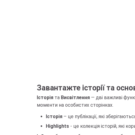
Завантажте історії та осно
Історія
та
Висвітлення
— дві важливі функ
моменти на особистих сторінках.
Історія
– це публікації, які зберігают
Highlights
- це колекція історій, які к