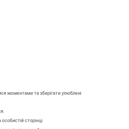
тися моментами та зберігати улюблені
я.
 особистій сторінці.