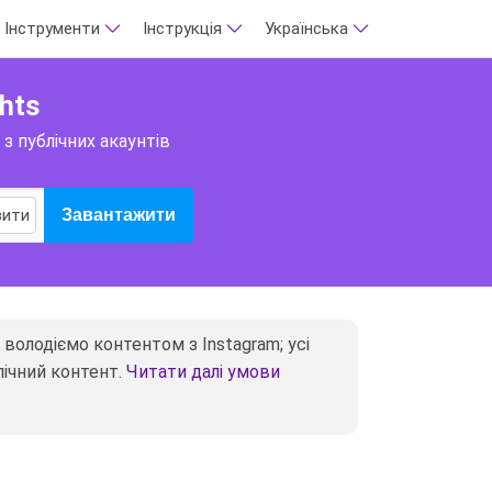
Інструменти
Інструкція
Українська
hts
 з публічних акаунтів
вити
Завантажити
е володіємо контентом з Instagram; усі
лічний контент.
Читати далі умови