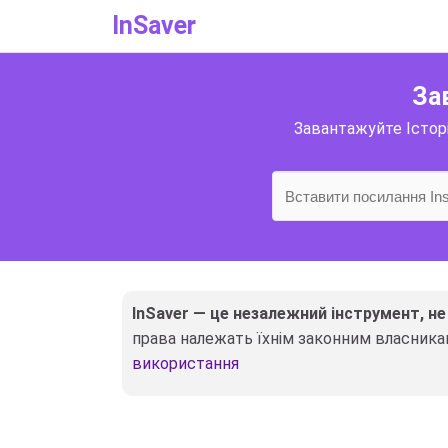
InSaver
За
Завантажуйте Історії
InSaver — це незалежний інструмент, не
права належать їхнім законним власникам
використання