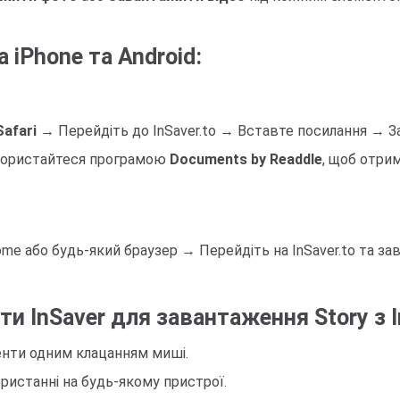
 iPhone та Android:
Safari
→ Перейдіть до InSaver.to → Вставте посилання → З
 скористайтеся програмою
Documents by Readdle
, щоб отри
e або будь-який браузер → Перейдіть на InSaver.to та зав
и InSaver для завантаження Story з 
енти одним клацанням миші.
истанні на будь-якому пристрої.