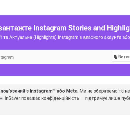
вантажте Instagram Stories and Highlig
 та Актуальне (Highlights) Instagram з власного акаунта або
Вста
 пов'язаний з Instagram™ або Meta
. Ми не зберігаємо та н
. InSaver поважає конфіденційність — підтримує лише пуб