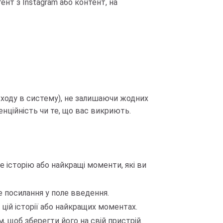
нт з Instagram або контент, на
входу в систему), не залишаючи жодних
енційність чи те, що вас викриють.
е історію або найкращі моменти, які ви
 посилання у поле введення.
 цій історії або найкращих моментах.
 щоб зберегти його на свій пристрій.