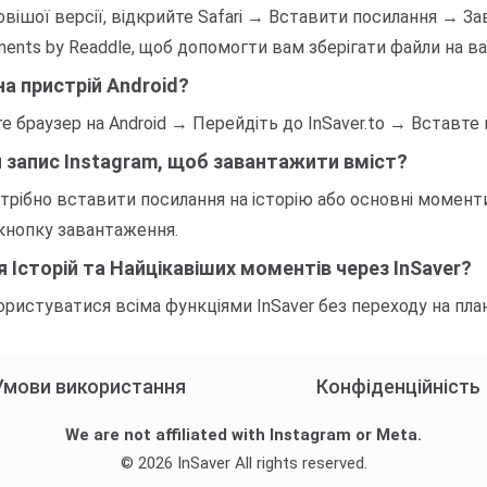
вішої версії, відкрийте Safari → Вставити посилання → Зав
ts by Readdle, щоб допомогти вам зберігати файли на ва
на пристрій Android?
е браузер на Android → Перейдіть до InSaver.to → Вставт
й запис Instagram, щоб завантажити вміст?
отрібно вставити посилання на історію або основні моменти 
 кнопку завантаження.
 Історій та Найцікавіших моментів через InSaver?
стуватися всіма функціями InSaver без переходу на план 
Умови використання
Конфіденційність
We are not affiliated with Instagram or Meta.
© 2026 InSaver All rights reserved.