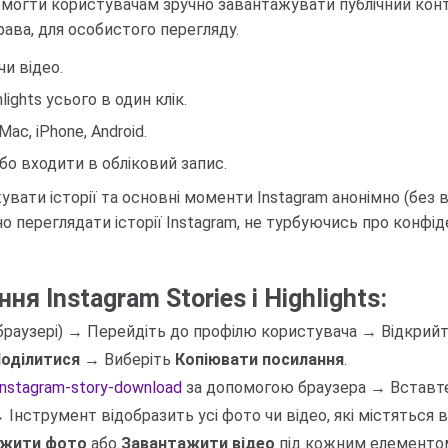
могти користувачам зручно завантажувати публічний конте
ава, для особистого перегляду.
чи відео.
ights усього в один клік.
ac, iPhone, Android.
о входити в обліковий запис.
вати історії та основні моменти Instagram анонімно (без 
но переглядати історії Instagram, не турбуючись про конфід
я Instagram Stories і Highlights:
и браузері) → Перейдіть до профілю користувача → Відкрийт
оділитися
→ Виберіть
Копіювати посилання
.
/instagram-story-download
за допомогою браузера → Вставте
 Інструмент відобразить усі фото чи відео, які містяться в
ажити фото
або
Завантажити відео
під кожним елементом,