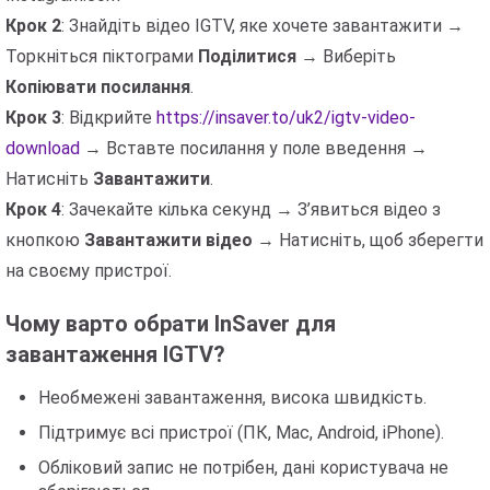
Крок 2
: Знайдіть відео IGTV, яке хочете завантажити →
Торкніться піктограми
Поділитися
→ Виберіть
Копіювати посилання
.
Крок 3
: Відкрийте
https://insaver.to/uk2/igtv-video-
download
→ Вставте посилання у поле введення →
Натисніть
Завантажити
.
Крок 4
: Зачекайте кілька секунд → З’явиться відео з
кнопкою
Завантажити відео
→ Натисніть, щоб зберегти
на своєму пристрої.
Чому варто обрати InSaver для
завантаження IGTV?
Необмежені завантаження, висока швидкість.
Підтримує всі пристрої (ПК, Mac, Android, iPhone).
Обліковий запис не потрібен, дані користувача не