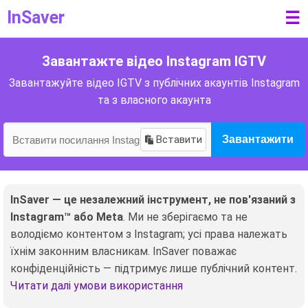
InSaver
☰
Завантажте відео Instagram IGTV
Завантажуйте відео IGTV з публічних акаунтів Instagram
та з власного акаунта
Вставити
Завантажити
InSaver — це незалежний інструмент, не пов'язаний з
Instagram™ або Meta
. Ми не зберігаємо та не
володіємо контентом з Instagram; усі права належать
їхнім законним власникам. InSaver поважає
конфіденційність — підтримує лише публічний контент.
Читати далі умови використання