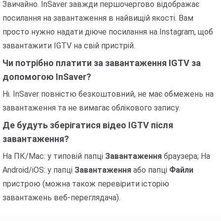
Звичайно. InSaver завжди першочергово відображає
посилання на завантаження в найвищій якості. Вам
просто нужно надати діюче посилання на Instagram, щоб
завантажити IGTV на свій пристрій.
Чи потрібно платити за завантаження IGTV за
допомогою InSaver?
Ні. InSaver повністю безкоштовний, не має обмежень на
завантаження та не вимагає облікового запису.
Де будуть зберігатися відео IGTV після
завантаження?
На ПК/Mac: у типовій папці
Завантаження
браузера; На
Android/iOS: у папці
Завантаження
або папці
Файли
пристрою (можна також перевірити історію
завантажень веб-переглядача).