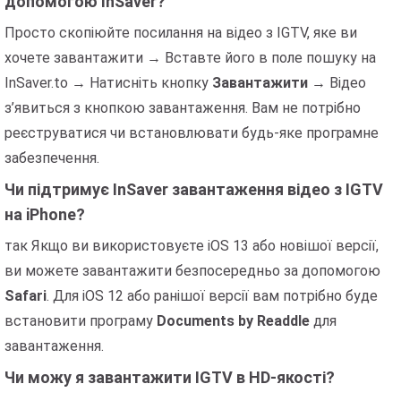
допомогою InSaver?
Просто скопіюйте посилання на відео з IGTV, яке ви
хочете завантажити → Вставте його в поле пошуку на
InSaver.to → Натисніть кнопку
Завантажити
→ Відео
з’явиться з кнопкою завантаження. Вам не потрібно
реєструватися чи встановлювати будь-яке програмне
забезпечення.
Чи підтримує InSaver завантаження відео з IGTV
на iPhone?
так Якщо ви використовуєте iOS 13 або новішої версії,
ви можете завантажити безпосередньо за допомогою
Safari
. Для iOS 12 або ранішої версії вам потрібно буде
встановити програму
Documents by Readdle
для
завантаження.
Чи можу я завантажити IGTV в HD-якості?