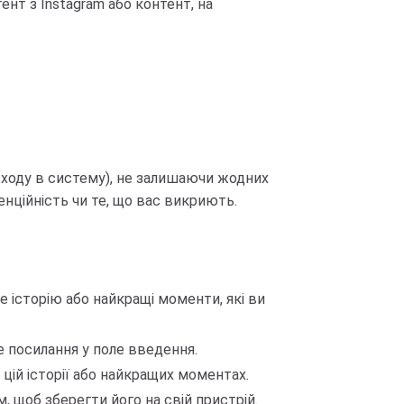
нт з Instagram або контент, на
входу в систему), не залишаючи жодних
енційність чи те, що вас викриють.
е історію або найкращі моменти, які ви
 посилання у поле введення.
 цій історії або найкращих моментах.
 щоб зберегти його на свій пристрій.