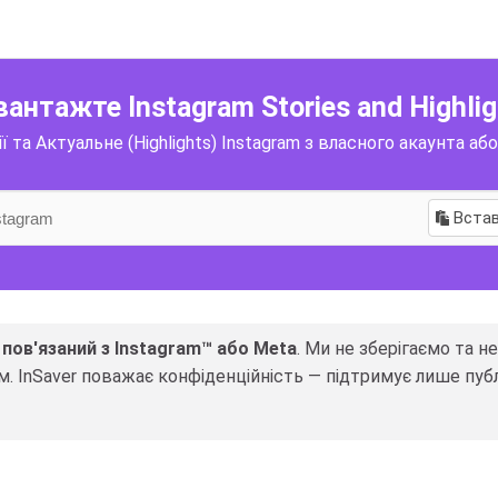
вантажте Instagram Stories and Highlig
 та Актуальне (Highlights) Instagram з власного акаунта або
Вста
 пов'язаний з Instagram™ або Meta
. Ми не зберігаємо та н
. InSaver поважає конфіденційність — підтримує лише пуб