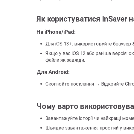
Як користуватися InSaver на
На iPhone/iPad:
Для iOS 13+: використовуйте браузер
Якщо у вас iOS 12 або раніша версія:
файли як завжди.
Для Android:
Скопіюйте посилання → Відкрийте Chrom
Чому варто використовуват
Завантажуйте історії чи найкращі мом
Швидке завантаження, простий у викор