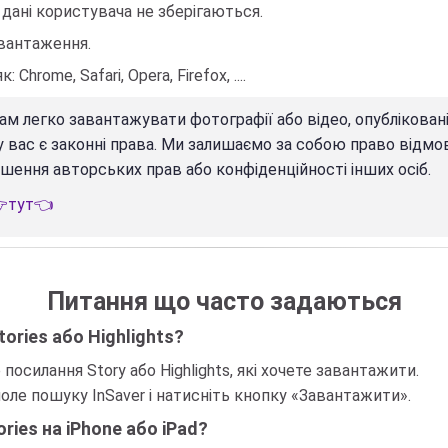
 дані користувача не зберігаються.
вантаження.
hrome, Safari, Opera, Firefox, ....
м легко завантажувати фотографії або відео, опублікован
 у вас є законні права. Ми залишаємо за собою право відмо
шення авторських прав або конфіденційності інших осіб.
тут👈
Питання що часто задаються
ories або Highlights?
 посилання Story або Highlights, які хочете завантажити.
оле пошуку InSaver і натисніть кнопку «Завантажити».
ies на iPhone або iPad?