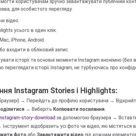
могти користувачам зручно завантажувати публічний конте
ава, для особистого перегляду.
чи відео.
ights усього в один клік.
ac, iPhone, Android.
о входити в обліковий запис.
вати історії та основні моменти Instagram анонімно (без 
но переглядати історії Instagram, не турбуючись про конфід
я Instagram Stories і Highlights:
и браузері) → Перейдіть до профілю користувача → Відкрийт
оділитися
→ Виберіть
Копіювати посилання
.
/instagram-story-download
за допомогою браузера → Вставте
 Інструмент відобразить усі фото чи відео, які містяться в
ажити фото
або
Завантажити відео
під кожним елементом,