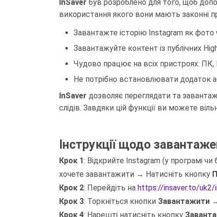
InSaver
був розроблено для того, щоб допо
використання якого вони мають законні пр
Завантажте історію Instagram як фото 
Завантажуйте контент із публічних Highl
Чудово працює на всіх пристроях: ПК, M
Не потрібно встановлювати додаток аб
InSaver
дозволяє переглядати та завантажу
слідів. Завдяки цій функції ви можете віль
Інструкції щодо завантаженн
Крок 1
: Відкрийте Instagram (у програмі ч
хочете завантажити → Натисніть кнопку
П
Крок 2
: Перейдіть на
https://insaver.to/uk2
Крок 3
: Торкніться кнопки
Завантажити
→
Крок 4
: Нарешті натисніть кнопку
Завант