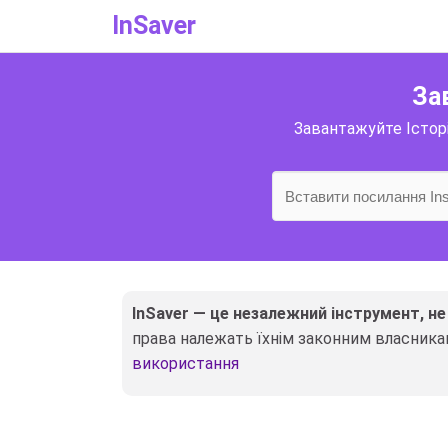
InSaver
За
Завантажуйте Історії
InSaver — це незалежний інструмент, не
права належать їхнім законним власникам
використання