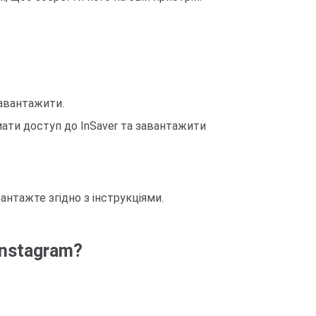
авантажити.
мати доступ до InSaver та завантажити
антажте згідно з інструкціями.
Instagram?