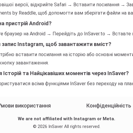
вішої версії, відкрийте Safari → Вставити посилання → Зав
ts by Readdle, щоб допомогти вам зберігати файли на ва
на пристрій Android?
е браузер на Android → Перейдіть до InSaver.to → Вставт
й запис Instagram, щоб завантажити вміст?
отрібно вставити посилання на історію або основні моменти 
 кнопку завантаження.
 Історій та Найцікавіших моментів через InSaver?
стуватися всіма функціями InSaver без переходу на план 
Умови використання
Конфіденційність
We are not affiliated with Instagram or Meta.
© 2026 InSaver All rights reserved.