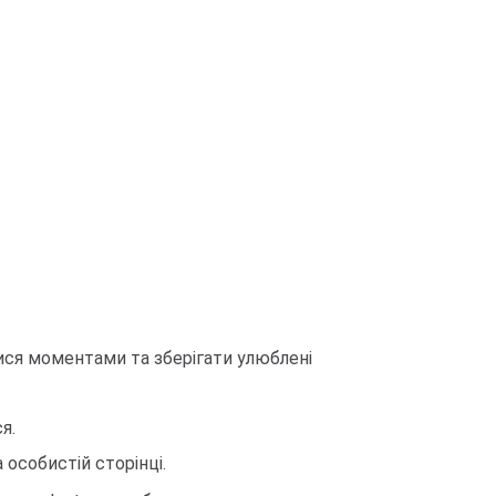
тися моментами та зберігати улюблені
я.
 особистій сторінці.