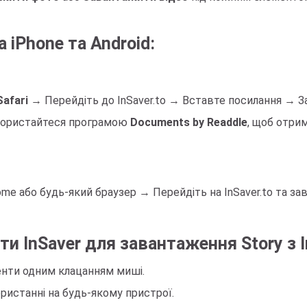
 iPhone та Android:
Safari
→ Перейдіть до InSaver.to → Вставте посилання → З
 скористайтеся програмою
Documents by Readdle
, щоб отри
e або будь-який браузер → Перейдіть на InSaver.to та зав
и InSaver для завантаження Story з 
енти одним клацанням миші.
истанні на будь-якому пристрої.