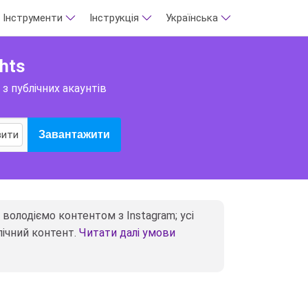
Інструменти
Інструкція
Українська
hts
 з публічних акаунтів
вити
Завантажити
е володіємо контентом з Instagram; усі
лічний контент.
Читати далі умови