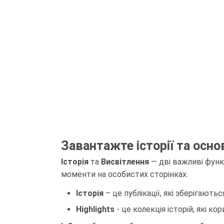
Завантажте історії та осно
Історія
та
Висвітлення
— дві важливі функ
моменти на особистих сторінках.
Історія
– це публікації, які зберігают
Highlights
- це колекція історій, які к