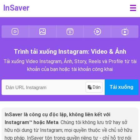
InSaver
☰
Trình tải xuống Instagram: Video & Ảnh
Tải xuống Video Instagram, Ảnh, Story, Reels và Profile từ tài
khoản của bạn hoặc tài khoản công khai
Dán
Tải xuống
InSaver là công cụ độc lập, không liên kết với
Instagram™ hoặc Meta
. Chúng tôi không lưu trữ hay sở
hữu nội dung từ Instagram; mọi quyền thuộc về chủ sở hữu
hợp pháp. InSaver tôn trọng quyền riêng tư - chỉ hỗ trợ nội