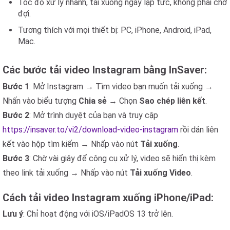
Tốc độ xử lý nhanh, tải xuống ngay lập tức, không phải chờ
đợi.
Tương thích với mọi thiết bị: PC, iPhone, Android, iPad,
Mac.
Các bước tải video Instagram bằng InSaver:
Bước 1
: Mở Instagram → Tìm video bạn muốn tải xuống →
Nhấn vào biểu tượng
Chia sẻ
→ Chọn
Sao chép liên kết
.
Bước 2
: Mở trình duyệt của bạn và truy cập
https://insaver.to/vi2/download-video-instagram
rồi dán liên
kết vào hộp tìm kiếm → Nhấp vào nút
Tải xuống
.
Bước 3
: Chờ vài giây để công cụ xử lý, video sẽ hiển thị kèm
theo link tải xuống → Nhấp vào nút
Tải xuống Video
.
Cách tải video Instagram xuống iPhone/iPad:
Lưu ý
: Chỉ hoạt động với iOS/iPadOS 13 trở lên.