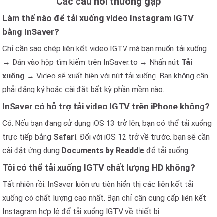
Các câu hỏi thường gặp
Làm thế nào để tải xuống video Instagram IGTV
bằng InSaver?
Chỉ cần sao chép liên kết video IGTV mà bạn muốn tải xuống
→ Dán vào hộp tìm kiếm trên InSaver.to → Nhấn nút
Tải
xuống
→ Video sẽ xuất hiện với nút tải xuống. Bạn không cần
phải đăng ký hoặc cài đặt bất kỳ phần mềm nào.
InSaver có hỗ trợ tải video IGTV trên iPhone không?
Có. Nếu bạn đang sử dụng iOS 13 trở lên, bạn có thể tải xuống
trực tiếp bằng
Safari
. Đối với iOS 12 trở về trước, bạn sẽ cần
cài đặt ứng dụng
Documents by Readdle
để tải xuống.
Tôi có thể tải xuống IGTV chất lượng HD không?
Tất nhiên rồi. InSaver luôn ưu tiên hiển thị các liên kết tải
xuống có chất lượng cao nhất. Bạn chỉ cần cung cấp liên kết
Instagram hợp lệ để tải xuống IGTV về thiết bị.