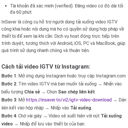
Tài khoản đã xác minh (verified): Đăng video có độ dài tối
đa 60 phút.
InSaver là công cụ hỗ trợ người dùng tải xuống video IGTV
công khai hoặc nội dung mà họ có quyền sử dụng hợp pháp về
thiết bị để xem lại khi cần. Dịch vụ hoạt động trực tiếp trên
trình duyệt, tương thích với Android, iOS, PC và MacBook, giúp
quá trình sử dụng nhanh chóng và thuận tiện.
Cách tải video IGTV từ Instagram:
Bước 1
: Mở ứng dụng Instagram hoặc truy cập Instagram.com
Bước 2
: Tìm video IGTV mà bạn muốn tải xuống → Nhấn vào
biểu tượng
Chia sẻ
→ Chọn
Sao chép liên kết
.
Bước 3
: Mở
https://insaver.to/vi2/igtv-video-download
→ Dán
liên kết vào hộp nhập → Nhấp vào
Tải xuống
.
Bước 4
: Chờ vài giây → Video sẽ xuất hiện với nút
Tải xuống
video
→ Nhấp để lưu vào thiết bị của bạn.