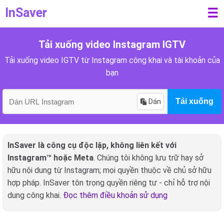
InSaver
☰
Tải xuống video Instagram IGTV
Tải xuống video IGTV từ Instagram công khai và tài khoản của
bạn
Dán
Tải xuống
InSaver là công cụ độc lập, không liên kết với
Instagram™ hoặc Meta
. Chúng tôi không lưu trữ hay sở
hữu nội dung từ Instagram; mọi quyền thuộc về chủ sở hữu
hợp pháp. InSaver tôn trọng quyền riêng tư - chỉ hỗ trợ nội
dung công khai.
Đọc thêm điều khoản sử dụng