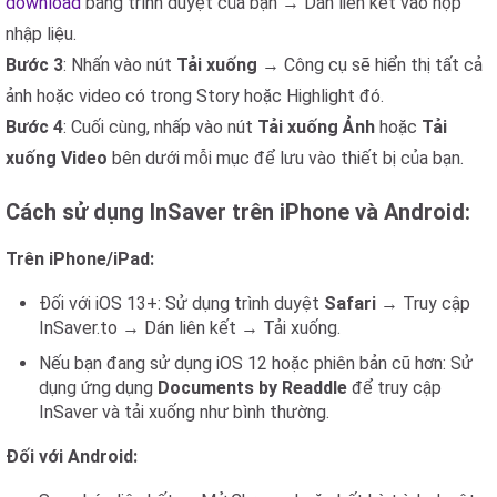
download
bằng trình duyệt của bạn → Dán liên kết vào hộp
nhập liệu.
Bước 3
: Nhấn vào nút
Tải xuống
→ Công cụ sẽ hiển thị tất cả
ảnh hoặc video có trong Story hoặc Highlight đó.
Bước 4
: Cuối cùng, nhấp vào nút
Tải xuống Ảnh
hoặc
Tải
xuống Video
bên dưới mỗi mục để lưu vào thiết bị của bạn.
Cách sử dụng InSaver trên iPhone và Android:
Trên iPhone/iPad:
Đối với iOS 13+: Sử dụng trình duyệt
Safari
→ Truy cập
InSaver.to → Dán liên kết → Tải xuống.
Nếu bạn đang sử dụng iOS 12 hoặc phiên bản cũ hơn: Sử
dụng ứng dụng
Documents by Readdle
để truy cập
InSaver và tải xuống như bình thường.
Đối với Android: