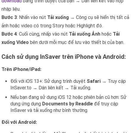
download
bằng trình duyệt của bạn → Dán liên kết vào hộp
nhập liệu.
Bước 3
: Nhấn vào nút
Tải xuống
→ Công cụ sẽ hiển thị tất cả
ảnh hoặc video có trong Story hoặc Highlight đó.
Bước 4
: Cuối cùng, nhấp vào nút
Tải xuống Ảnh
hoặc
Tải
xuống Video
bên dưới mỗi mục để lưu vào thiết bị của bạn.
Cách sử dụng InSaver trên iPhone và Android:
Trên iPhone/iPad:
Đối với iOS 13+: Sử dụng trình duyệt
Safari
→ Truy cập
InSaver.to → Dán liên kết → Tải xuống.
Nếu bạn đang sử dụng iOS 12 hoặc phiên bản cũ hơn: Sử
dụng ứng dụng
Documents by Readdle
để truy cập
InSaver và tải xuống như bình thường.
Đối với Android: