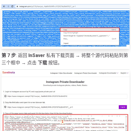
第 7 步
: 返回
InSaver
私有下载页面 → 将整个源代码粘贴到第
三个框中 → 点击
下载
按钮。