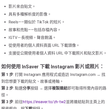
影片來自貼文。
具有多種解析度的影像。
Reels——類似於 TikTok 的短片。
故事和亮點——包括存檔內容。
IGTV－長視頻，聲音飽滿。
從使用者的個人資料頁面 URL 下載頭像。
支援從公開使用者個人資料 URL 中下載照片和貼文影片。
如何使用 InSaver 下載 Instagram 影片或照片：
第 1 步
: 打開 Instagram 應用程式或造訪 Instagram.com → 找
到您想要下載的貼文、故事或捲軸。
第 2 步
: 點選
分享
按鈕 → 選擇
複製連結
即可取得所需內容的路
徑。
第 3 步
: 前往
https://insaver.to/zh-tw2
並將連結貼到主頁上的
搜尋框中→按
下載
按鈕。