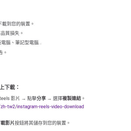
始品質下載到您的裝置。
何品質損失。
平板電腦、筆記型電腦…
告。
）上下載：
Reels 影片 → 點擊
分享
→ 選擇
複製連結
。
o/zh-tw2/instagram-reels-video-download
下載影片
按鈕將其儲存到您的裝置。