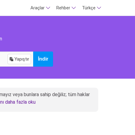
Araçlar
Rehber
Türkçe
in
Yapıştır
İndir
amayız veya bunlara sahip değiliz; tüm haklar
ını daha fazla oku