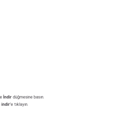
ve
İndir
düğmesine basın.
 indir
'e tıklayın.