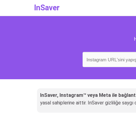
InSaver
H
InSaver, Instagram™ veya Meta ile bağlant
yasal sahiplerine aittir. InSaver gizliliğe sayg