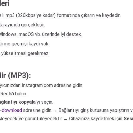
leri
eli .mp3 (320kbps'ye kadar) formatında çıkarın ve kaydedin.
arayıcıda gerçekleşir.
 Windows, macOS vb. üzerinde iyi destek.
dirme geçmişi kaydı yok.
p yükseltmesi gerekmez.
lir (MP3):
yıcınızdan Instagram.com adresine gidin.
Reels'i bulun.
ğlantıyı kopyala
'yı seçin.
io-download
adresine gidin → Bağlantıyı giriş kutusuna yapıştırın 
işleyecek ve görüntüleyecektir → Cihazınıza kaydetmek için
Sesi