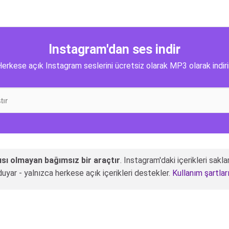
Instagram'dan ses indir
erkese açık Instagram seslerini ücretsiz olarak MP3 olarak indir
ısı olmayan bağımsız bir araçtır
. Instagram'daki içerikleri sakl
ı duyar - yalnızca herkese açık içerikleri destekler.
Kullanım şartlar