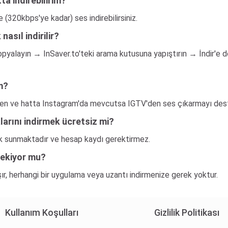
a indirebilirim?
320kbps'ye kadar) ses indirebilirsiniz.
asıl indirilir?
kopyalayın → InSaver.to'teki arama kutusuna yapıştırın → İndir
m?
inden ve hatta Instagram'da mevcutsa IGTV'den ses çıkarmayı dest
arını indirmek ücretsiz mi?
ak sunmaktadır ve hesap kaydı gerektirmez.
rekiyor mu?
ır, herhangi bir uygulama veya uzantı indirmenize gerek yoktur.
Kullanım Koşulları
Gizlilik Politikası