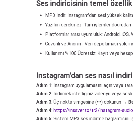
Ses indiricisinin temel özellik
MP3 İndir: Instagram'dan sesi yüksek kalit
Yazılım gerekmez: Tüm işlemler doğrudan t
Platformlar arası uyumluluk: Android, iOS,
Güvenli ve Anonim: Veri depolaması yok, in
Kullanımı %100 Ücretsiz: Kayıt veya hesa
Instagram'dan ses nasıl indiri
Adım 1
: Instagram uygulamasını açın veya tara
Adım 2
: İndirmek istediğiniz videoyu veya sesli 
Adım 3
: Üç nokta simgesine (•••) dokunun →
Ba
Adım 4
:
https://insaver.to/tr2/instagram-aud
Adım 5
: Sistem MP3 ses indirme bağlantısını 