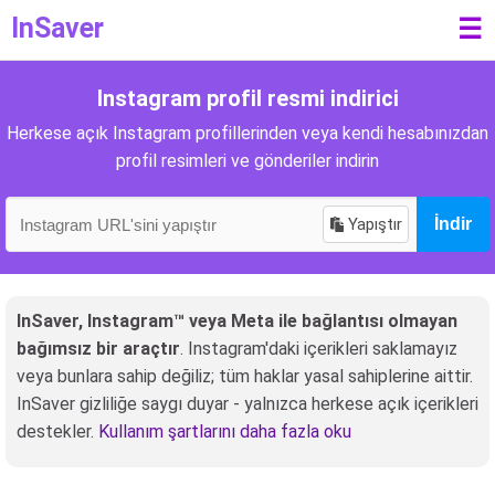
InSaver
☰
Instagram profil resmi indirici
Herkese açık Instagram profillerinden veya kendi hesabınızdan
profil resimleri ve gönderiler indirin
Yapıştır
İndir
InSaver, Instagram™ veya Meta ile bağlantısı olmayan
bağımsız bir araçtır
. Instagram'daki içerikleri saklamayız
veya bunlara sahip değiliz; tüm haklar yasal sahiplerine aittir.
InSaver gizliliğe saygı duyar - yalnızca herkese açık içerikleri
destekler.
Kullanım şartlarını daha fazla oku